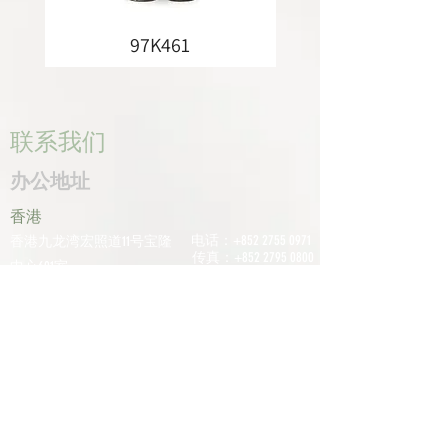
97K461
联系我们
办公地址
香港
电话：+852
2755 0971
香港九龙湾宏照道11号宝隆
传真：+852
2795 0800
中心601室
电子邮件：
深圳
info@tomco.hk
中国广东省深圳市龙华区桂
花区观澜街道光明路1233号
君兰大厦6楼617室
电话：+0755
2798
6974