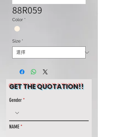
88R059
Color
*
Size
*
GET THE QUOTATION!!
Gender
NAME