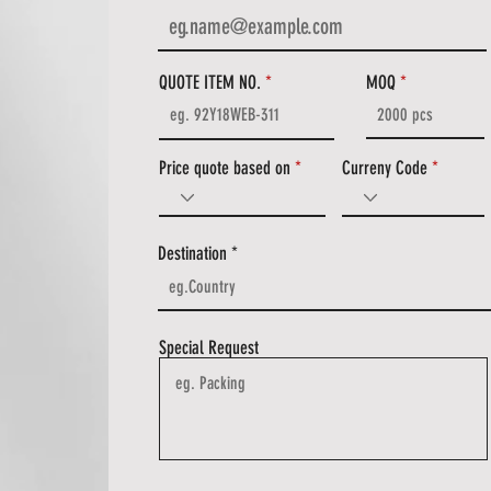
QUOTE ITEM NO.
MOQ
Price quote based on
Curreny Code
Destination
Special Request