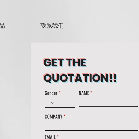
品
联系我们
GET THE
QUOTATION!!
Gender
NAME
COMPANY
EMAIL