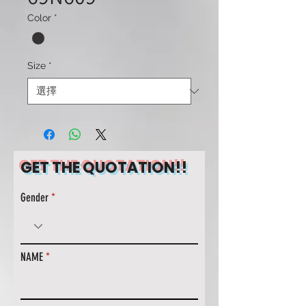
Color
*
Size
*
GET THE QUOTATION!!
Gender
NAME