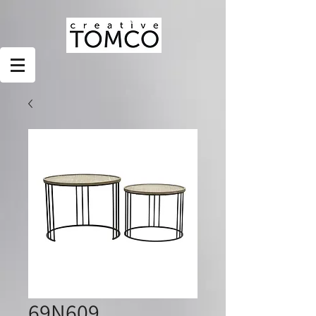
69N609