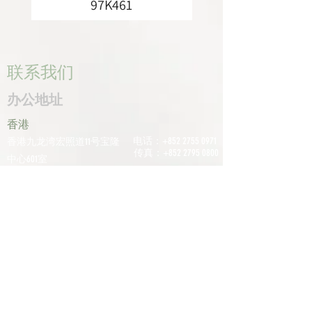
97K461
联系我们
办公地址
香港
电话：+852
2755 0971
香港九龙湾宏照道11号宝隆
传真：+852
2795 0800
中心601室
电子邮件：
深圳
info@tomco.hk
中国广东省深圳市龙华区桂
花区观澜街道光明路1233号
君兰大厦6楼617室
电话：+0755
2798
6974