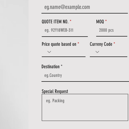
QUOTE ITEM NO.
MOQ
Price quote based on
Curreny Code
Destination
Special Request