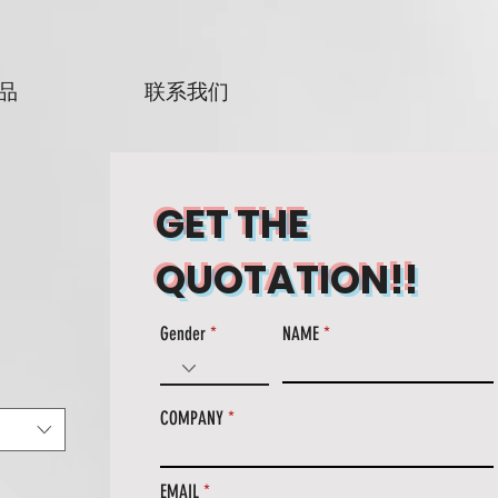
品
联系我们
GET THE
QUOTATION!!
Gender
NAME
COMPANY
EMAIL