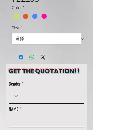
Color
*
Size
*
GET THE QUOTATION!!
Gender
NAME