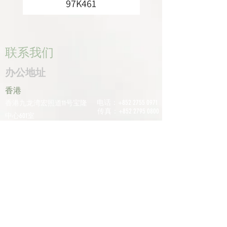
97K461
联系我们
办公地址
香港
电话：+852
2755 0971
香港九龙湾宏照道11号宝隆
传真：+852
2795 0800
中心601室
电子邮件：
深圳
info@tomco.hk
中国广东省深圳市龙华区桂
花区观澜街道光明路1233号
君兰大厦6楼617室
电话：+0755
2798
6974