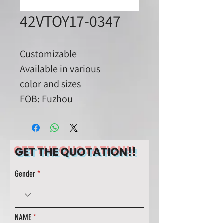
42VTOY17-0347
Customizable
Available in various
color and sizes
FOB: Fuzhou
GET THE QUOTATION!!
Gender
NAME