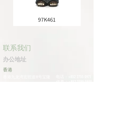
97K461
联系我们
办公地址
香港
电话：+852
2755 0971
香港九龙湾宏照道11号宝隆
传真：+852
2795 0800
中心601室
电子邮件：
深圳
info@tomco.hk
中国广东省深圳市龙华区桂
花区观澜街道光明路1233号
君兰大厦6楼617室
电话：+0755
2798
6974