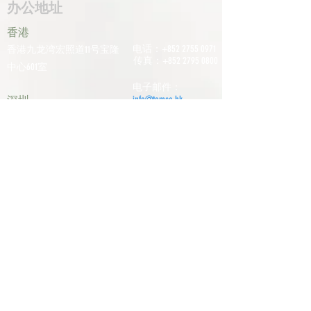
办公地址
香港
电话：+852
2755 0971
香港九龙湾宏照道11号宝隆
传真：+852
2795 0800
中心601室
电子邮件：
深圳
info@tomco.hk
中国广东省深圳市龙华区桂
花区观澜街道光明路1233号
君兰大厦6楼617室
电话：+0755
2798
6974
历史文化