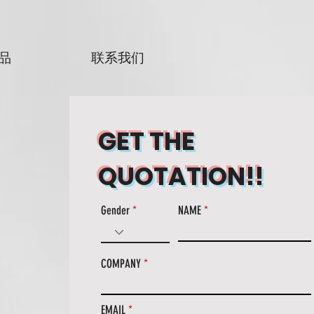
品
联系我们
GET THE
QUOTATION!!
Gender
NAME
COMPANY
EMAIL