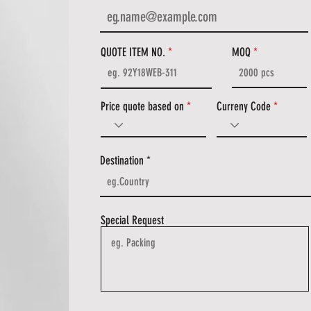
QUOTE ITEM NO.
MOQ
Price quote based on
Curreny Code
Destination
Special Request