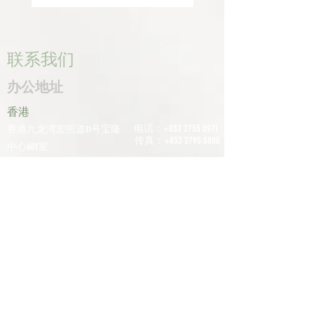
联系我们
办公地址
香港
电话：+852
2755 0971
香港九龙湾宏照道11号宝隆
传真：+852
2795 0800
中心601室
电子邮件：
深圳
info@tomco.hk
中国广东省深圳市龙华区桂
花区观澜街道光明路1233号
君兰大厦6楼617室
电话：+0755
2798
6974