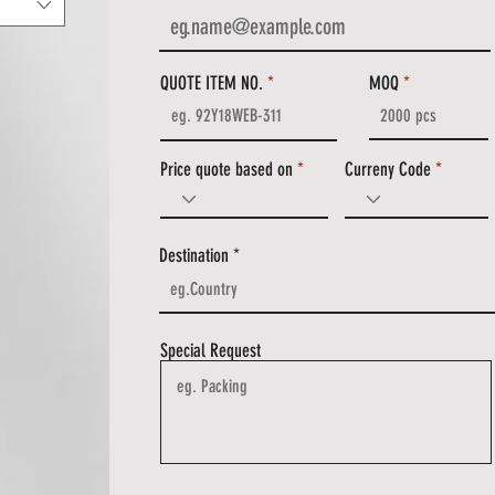
QUOTE ITEM NO.
MOQ
Price quote based on
Curreny Code
Destination
Special Request