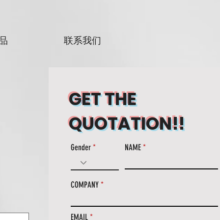
品
联系我们
GET THE
QUOTATION!!
Gender
NAME
COMPANY
EMAIL