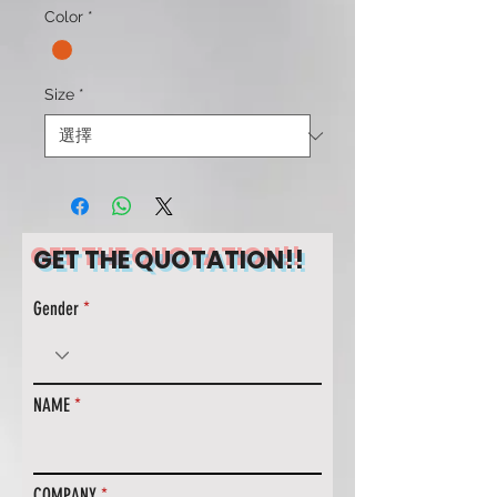
Color
*
Size
*
GET THE QUOTATION!!
Gender
NAME
COMPANY