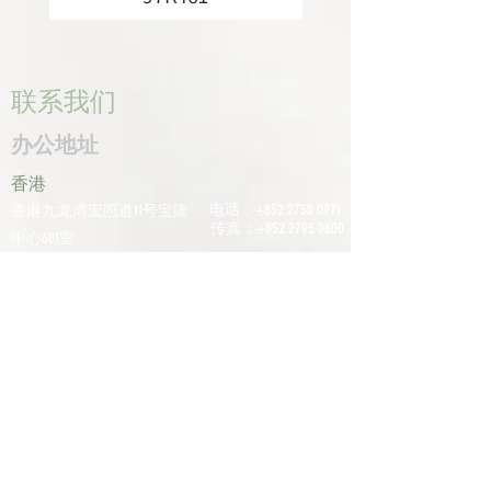
联系我们
办公地址
香港
电话：+852
2755 0971
香港九龙湾宏照道11号宝隆
传真：+852
2795 0800
中心601室
电子邮件：
深圳
info@tomco.hk
中国广东省深圳市龙华区桂
花区观澜街道光明路1233号
君兰大厦6楼617室
电话：+0755
2798
6974