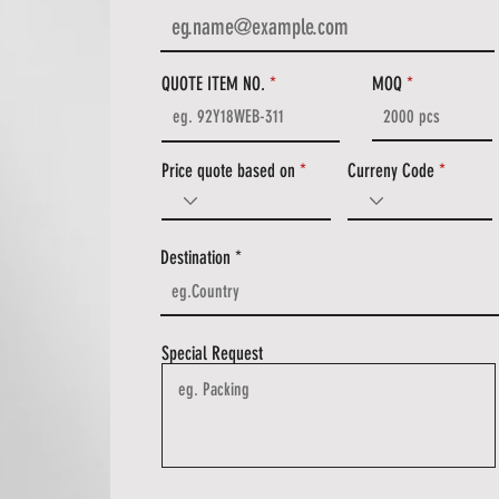
QUOTE ITEM NO.
MOQ
Price quote based on
Curreny Code
Destination
Special Request