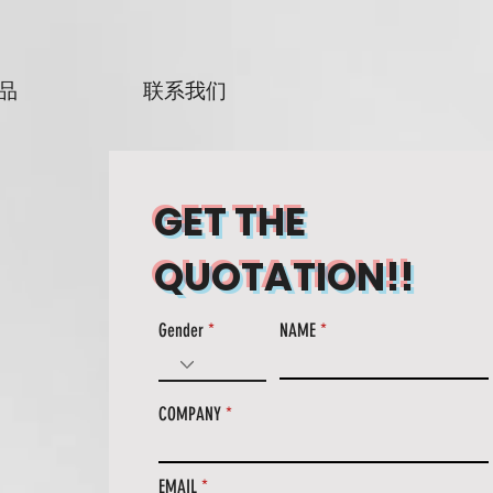
品
联系我们
GET THE
QUOTATION!!
Gender
NAME
COMPANY
EMAIL