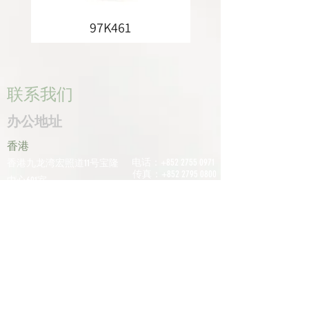
97K461
联系我们
办公地址
香港
电话：+852
2755 0971
香港九龙湾宏照道11号宝隆
传真：+852
2795 0800
中心601室
电子邮件：
深圳
info@tomco.hk
中国广东省深圳市龙华区桂
花区观澜街道光明路1233号
君兰大厦6楼617室
电话：+0755
2798
6974