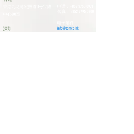
电话：+852
2755 0971
香港九龙湾宏照道11号宝隆
传真：+852
2795 0800
中心601室
电子邮件：
深圳
info@tomco.hk
中国广东省深圳市龙华区桂
花区观澜街道光明路1233号
君兰大厦6楼617室
电话：+0755
2798
6974
历史文化
职责
我们的供应商