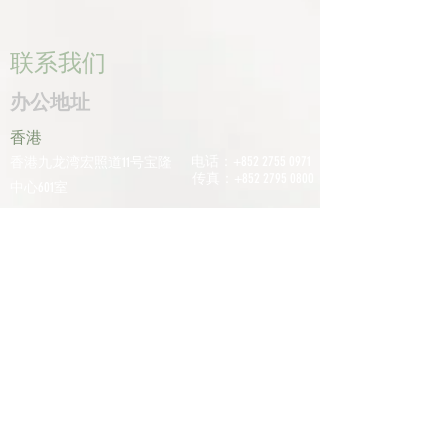
联系我们
办公地址
香港
电话：+852
2755 0971
香港九龙湾宏照道11号宝隆
传真：+852
2795 0800
中心601室
电子邮件：
深圳
info@tomco.hk
中国广东省深圳市龙华区桂
花区观澜街道光明路1233号
君兰大厦6楼617室
电话：+0755
2798
6974