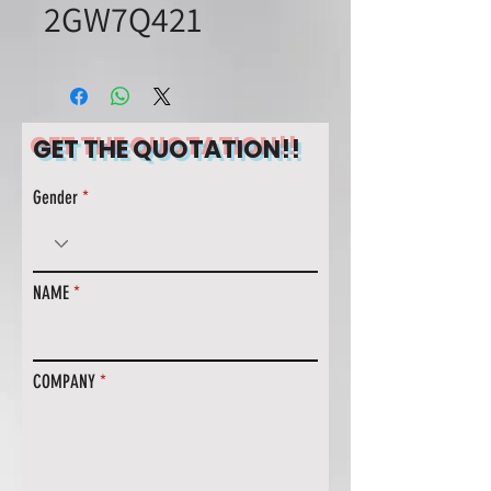
2GW7Q421
GET THE QUOTATION!!
Gender
NAME
COMPANY