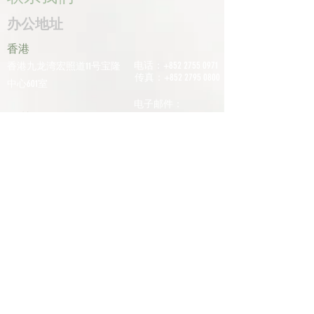
办公地址
香港
电话：+852
2755 0971
香港九龙湾宏照道11号宝隆
传真：+852
2795 0800
中心601室
电子邮件：
深圳
info@tomco.hk
中国广东省深圳市龙华区桂
花区观澜街道光明路1233号
君兰大厦6楼617室
电话：+0755
2798
6974