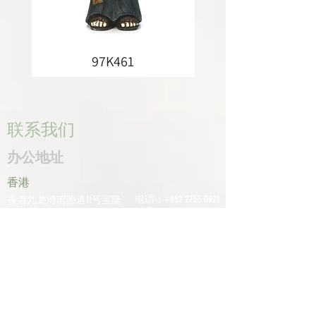
97K461
联系我们
办公地址
香港
电话：+852
2755 0971
香港九龙湾宏照道11号宝隆
传真：+852
2795 0800
中心601室
电子邮件：
深圳
info@tomco.hk
中国广东省深圳市龙华区桂
花区观澜街道光明路1233号
君兰大厦6楼617室
电话：+0755
2798
6974