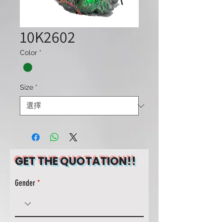
10K2602
Color
*
Size
*
GET THE QUOTATION!!
Gender