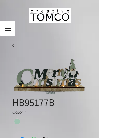
HB95177B
Color
*