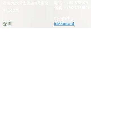
电话：+852
2755 0971
香港九龙湾宏照道11号宝隆
传真：+852
2795 0800
中心601室
电子邮件：
深圳
info@tomco.hk
中国广东省深圳市龙华区桂
花区观澜街道光明路1233号
君兰大厦6楼617室
电话：+0755
2798
6974
历史文化
职责
我们的供应商