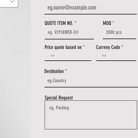
QUOTE ITEM NO.
MOQ
Price quote based on
Curreny Code
Destination
Special Request