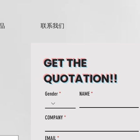
品
联系我们
GET THE
QUOTATION!!
Gender
NAME
COMPANY
EMAIL