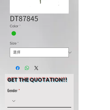
DT87845
Color
*
Size
*
GET THE QUOTATION!!
Gender