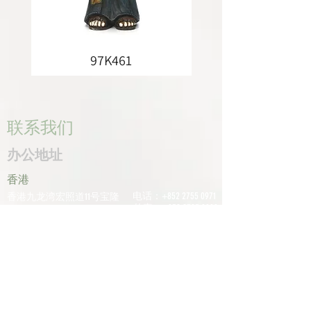
97K461
联系我们
办公地址
香港
电话：+852
2755 0971
香港九龙湾宏照道11号宝隆
传真：+852
2795 0800
中心601室
电子邮件：
深圳
info@tomco.hk
中国广东省深圳市龙华区桂
花区观澜街道光明路1233号
君兰大厦6楼617室
电话：+0755
2798
6974