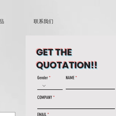
品
联系我们
GET THE
QUOTATION!!
Gender
NAME
COMPANY
EMAIL