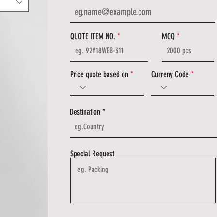
QUOTE ITEM NO.
MOQ
Price quote based on
Curreny Code
Destination
Special Request