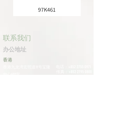
97K461
联系我们
办公地址
香港
电话：+852
2755 0971
香港九龙湾宏照道11号宝隆
传真：+852
2795 0800
中心601室
电子邮件：
深圳
info@tomco.hk
中国广东省深圳市龙华区桂
花区观澜街道光明路1233号
君兰大厦6楼617室
电话：+0755
2798
6974