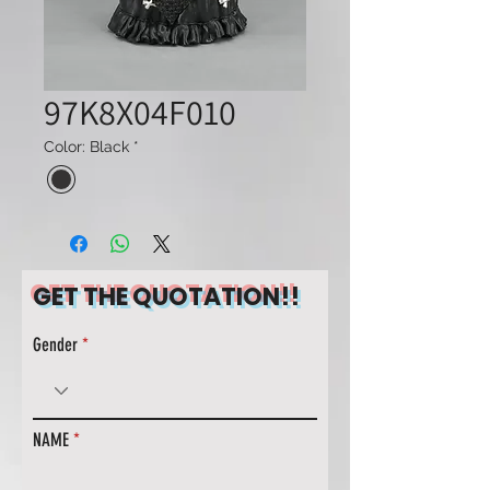
97K8X04F010
Color: Black
*
GET THE QUOTATION!!
Gender
NAME