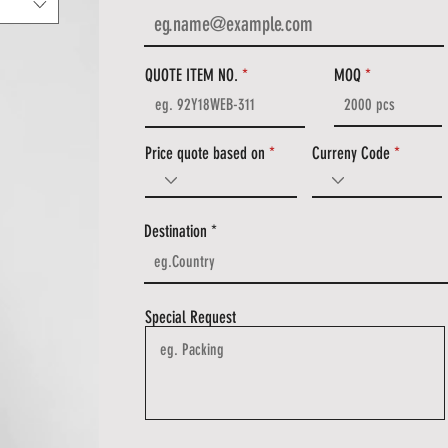
QUOTE ITEM NO.
MOQ
Price quote based on
Curreny Code
Destination
Special Request