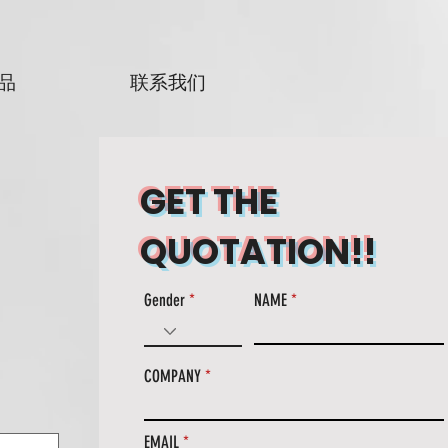
品
联系我们
GET THE
QUOTATION!!
Gender
NAME
COMPANY
EMAIL