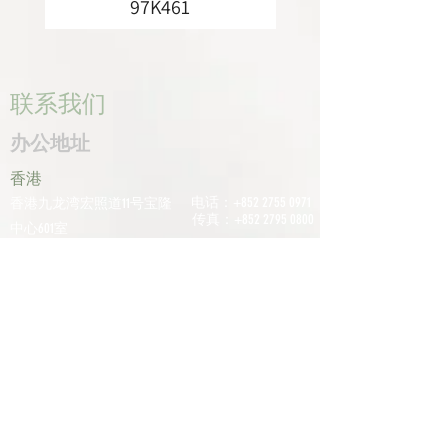
97K461
联系我们
办公地址
香港
电话：+852
2755 0971
香港九龙湾宏照道11号宝隆
传真：+852
2795 0800
中心601室
电子邮件：
深圳
info@tomco.hk
中国广东省深圳市龙华区桂
花区观澜街道光明路1233号
君兰大厦6楼617室
电话：+0755
2798
6974