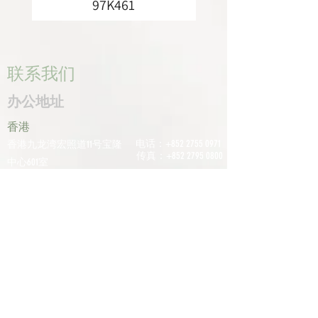
97K461
联系我们
办公地址
香港
电话：+852
2755 0971
香港九龙湾宏照道11号宝隆
传真：+852
2795 0800
中心601室
电子邮件：
深圳
info@tomco.hk
中国广东省深圳市龙华区桂
花区观澜街道光明路1233号
君兰大厦6楼617室
电话：+0755
2798
6974