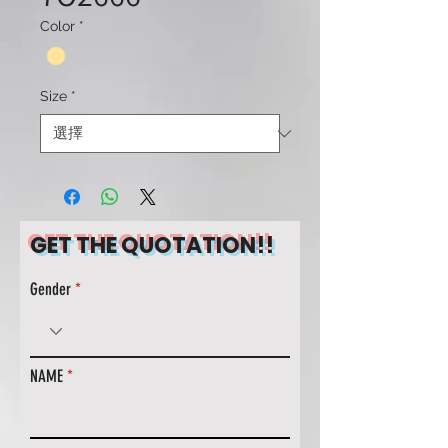
Color
*
Size
*
GET THE QUOTATION!!
Gender
NAME