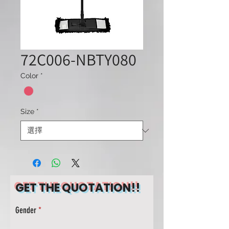
72C006-NBTY080
Color
*
Size
*
GET THE QUOTATION!!
Gender