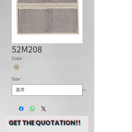
52M208
Color
*
Size
*
GET THE QUOTATION!!