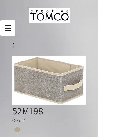
52M198
Color
*