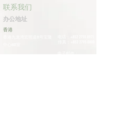
联系我们
办公地址
香港
电话：+852
2755 0971
香港九龙湾宏照道11号宝隆
传真：+852
2795 0800
中心601室
电子邮件：
深圳
info@tomco.hk
中国广东省深圳市龙华区桂
花区观澜街道光明路1233号
君兰大厦6楼617室
电话：+0755
2798
6974