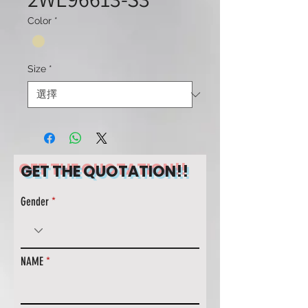
Color
*
Size
*
GET THE QUOTATION!!
Gender
NAME