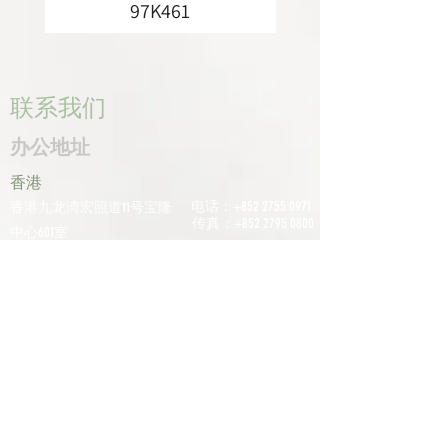
97K461
联系我们
办公地址
香港
电话：+852
2755 0971
香港九龙湾宏照道11号宝隆
传真：+852
2795 0800
中心601室
电子邮件：
深圳
info@tomco.hk
中国广东省深圳市龙华区桂
花区观澜街道光明路1233号
君兰大厦6楼617室
电话：+0755
2798
6974