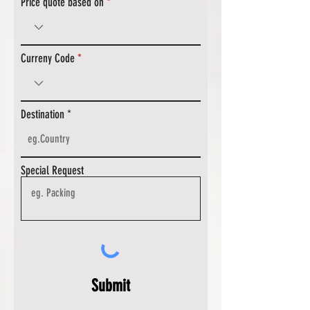
Price quote based on
Curreny Code
Destination
Special Request
Submit