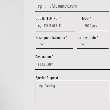
QUOTE ITEM NO.
MOQ
Price quote based on
Curreny Code
Destination
Special Request