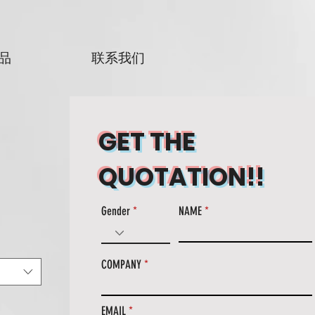
品
联系我们
GET THE
QUOTATION!!
Gender
NAME
COMPANY
EMAIL