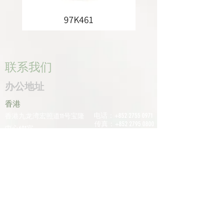
97K461
联系我们
办公地址
香港
电话：+852
2755 0971
香港九龙湾宏照道11号宝隆
传真：+852
2795 0800
中心601室
电子邮件：
深圳
info@tomco.hk
中国广东省深圳市龙华区桂
花区观澜街道光明路1233号
君兰大厦6楼617室
电话：+0755
2798
6974